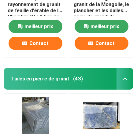
rayonnement de granit
granit de la Mongolie, le
de feuille d'érable de la
plancher et les dalles
tuiles de mosaïque en verre
Chambre G652 bas de
noirs de granit de
dalles rouges de pierre
décor
meilleur prix
meilleur prix
colonnes en pierre naturelles
Contact
Contact
Tuiles en pierre de granit
(43)