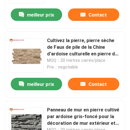
meilleur prix
Contact
Visite de l'usine
Contrôle de la qualité
Cultivez la pierre, pierre sèche
de Faux de pile de la Chine
Nous contacter
d'ardoise culturelle en pierre de
mur
MOQ：20 mètres carrés/place
Prix：negotiable
Nouvelles
meilleur prix
Contact
Les affaires
Demandez un devis
Panneau de mur en pierre cultivé
par ardoise gris-foncé pour la
décoration de mur extérieur et
Dalles en pierre de granit
intérieur
MOQ：20 mètres carrés/place