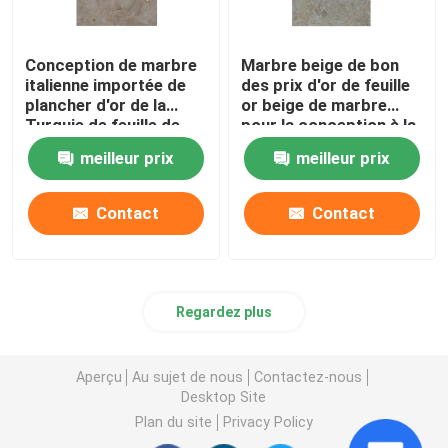
Conception de marbre
Marbre beige de bon
italienne importée de
des prix d'or de feuille
plancher d'or de la
or beige de marbre
Turquie de feuille de
pour la conception à la
tuiles royales de
maison de temple de
meilleur prix
meilleur prix
marbre
marbre de décoration
pour la maison
Contact
Contact
Regardez plus
Aperçu
Au sujet de nous
Contactez-nous
Desktop Site
Plan du site
Privacy Policy