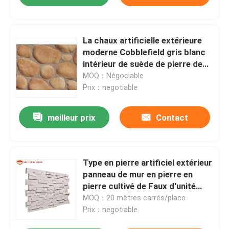
La chaux artificielle extérieure
moderne Cobblefield gris blanc
intérieur de suède de pierre de
culture gris sèchent la pile
MOQ：Négociable
Prix：negotiable
meilleur prix
Contact
Type en pierre artificiel extérieur
panneau de mur en pierre en
pierre cultivé de Faux d'unité
centrale de polyuréthane de
MOQ：20 mètres carrés/place
panneau
Prix：negotiable