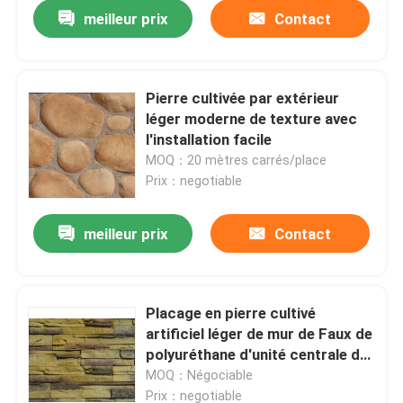
meilleur prix
Contact
Pierre cultivée par extérieur
léger moderne de texture avec
l'installation facile
MOQ：20 mètres carrés/place
Prix：negotiable
meilleur prix
Contact
À la maison
Placage en pierre cultivé
artificiel léger de mur de Faux de
Produits
polyuréthane d'unité centrale du
panneau 3D de PVC
MOQ：Négociable
À propos de nous
Prix：negotiable