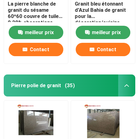
La pierre blanche de
Granit bleu étonnant
granit du sésame
d'Azul Bahia de granit
60*60 couvre de tuiles
pour la
0,28% absorptions
décoration/cuisine
d'eau
supérieures d'hôtel
meilleur prix
meilleur prix
Contact
Contact
Pierre polie de granit
(35)