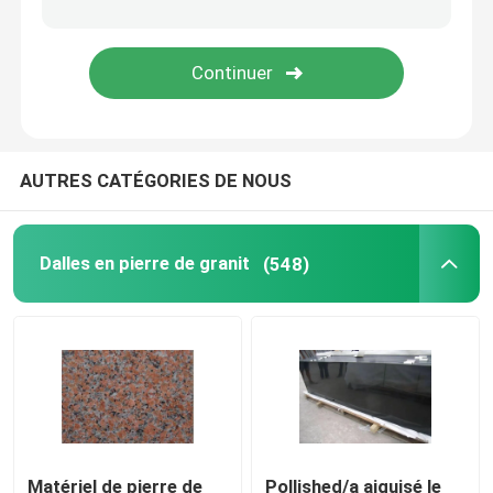
marbre en bois de veine
Dalle d'onyx de jade
AUTRES CATÉGORIES DE NOUS
Pierre de quartz artificiel
Pierre artificielle de culture
Dalles en pierre de granit
(548)
partie supérieure du comptoir en pierre naturelles
cheminées en pierre naturelles
médaillon de jet d'eau
Matériel de pierre de
Pollished/a aiguisé le