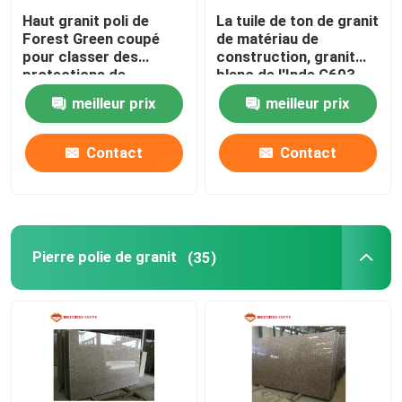
Haut granit poli de
La tuile de ton de granit
tuiles de mosaïque en verre
Forest Green coupé
de matériau de
pour classer des
construction, granit
protections de
blanc de l'Inde G603
polonais de granit
couvre de tuiles 60x60
colonnes en pierre naturelles
meilleur prix
meilleur prix
Contact
Contact
Pierre polie de granit
(35)