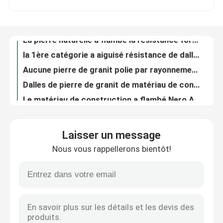
La pierre naturelle a flambé la résistance forte de tache de granit à sable jaune de la pierre G682 de granit
la 1ère catégorie a aiguisé résistance de dalle grise de pavé de dalles du granit G603 la bonne à la corrosion
Visite de l'usine
Aucune pierre de granit polie par rayonnement, pierre de granit de Nero Assoluto adaptée aux besoins du client
Dalles de pierre de granit de matériau de construction, tuiles de granit de Nero Assoluto
Contrôle de la qualité
Le matériau de construction a flambé Nero Assoluto Granito, dalle de granit de galaxie de noir de la Chine
Haut granit poli de Forest Green coupé pour classer des protections de polonais de granit
Nous contacter
La tuile de ton de granit de matériau de construction, granit blanc de l'Inde G603 couvre de tuiles 60x60
Le grand pont en granit de tuiles de pierre du granit G603 a vu la tolérance d'épaisseur de +/-1mm
Nouvelles
Tuiles blanches de pierre de granit de sésame de Philippines pour la décoration d'intérieur et extérieure
Laisser un message
La pierre blanche de granit de sésame fait sur commande de taille couvre de tuiles 0,28% absorptions d'eau
Nous vous rappellerons bientôt!
Coupe polie par haute rouge rouge de tuiles de pierre de granit de l'Inde - - taille pour le vase
Les affaires
Pierre flambée polie de granit, dalle rouge de granit de fleur impériale de l'Inde
La couleur de Brown a flambé résistance à la pression de dalle en pierre de granit la bonne
Demandez un devis
Le haut granit poli de châssis de fenêtre du granit G664 couvre de tuiles 60x60 aucune pollution
Hautes tuiles de pierre de granit de la stabilité thermique G664 pour des étapes et des escaliers de granit
Dalles en pierre de granit