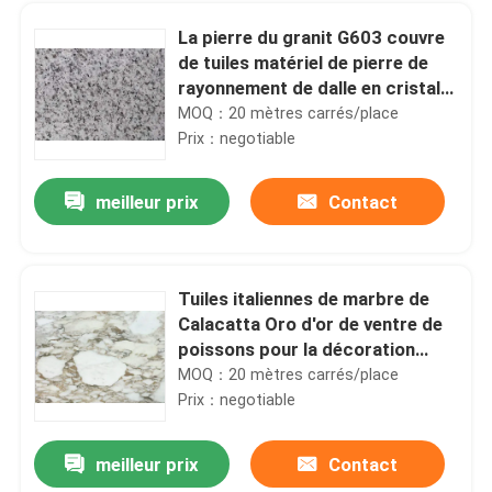
La pierre du granit G603 couvre
de tuiles matériel de pierre de
rayonnement de dalle en cristal
de Padang le bas
MOQ：20 mètres carrés/place
Prix：negotiable
meilleur prix
Contact
Tuiles italiennes de marbre de
Calacatta Oro d'or de ventre de
À la maison
poissons pour la décoration
intérieure de luxe
MOQ：20 mètres carrés/place
Prix：negotiable
Produits
meilleur prix
Contact
Les carrelages roses naturels de granit de porno, granit poli ne couvre de tuiles aucun rayonnement
À propos de nous