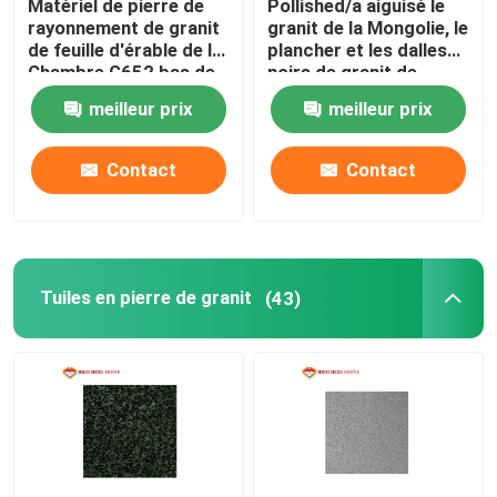
Matériel de pierre de
Pollished/a aiguisé le
rayonnement de granit
granit de la Mongolie, le
de feuille d'érable de la
plancher et les dalles
marbre en bois de veine
Chambre G652 bas de
noirs de granit de
dalles rouges de pierre
décor
meilleur prix
meilleur prix
Dalle d'onyx de jade
Contact
Contact
Pierre de quartz artificiel
Pierre artificielle de culture
Tuiles en pierre de granit
(43)
partie supérieure du comptoir en pierre naturelles
cheminées en pierre naturelles
médaillon de jet d'eau