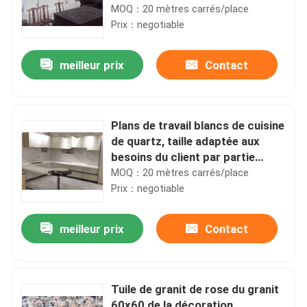
MOQ：20 mètres carrés/place
Prix：negotiable
meilleur prix
Contact
Plans de travail blancs de cuisine
de quartz, taille adaptée aux
besoins du client par partie
supérieure du comptoir en pierre
MOQ：20 mètres carrés/place
de quartz
Prix：negotiable
meilleur prix
Contact
Tuile de granit de rose du granit
60x60 de la décoration