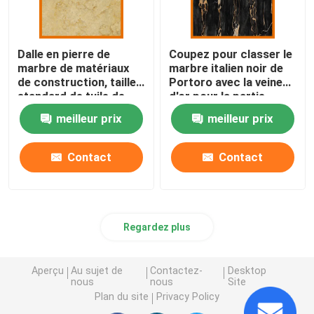
Dalle en pierre de
Coupez pour classer le
marbre de matériaux
marbre italien noir de
de construction, taille
Portoro avec la veine
standard de tuile de
d'or pour la partie
marbre beige
supérieure du comptoir
meilleur prix
meilleur prix
ensoleillée
de salle de bains
Contact
Contact
Regardez plus
Aperçu
Au sujet de
Contactez-
Desktop
nous
nous
Site
Plan du site
Privacy Policy