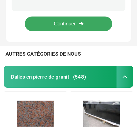
Tuiles blanches du granit G439 coupées à la taille pour la partie supérieure du comptoir de salle de bains de granit
dalles en pierre naturelles de ranite de granit de vert de papillon de verde pour les tuiles 60x60
Tuiles en pierre de granit
Poli/a aiguisé des tuiles de pierre du granit G562, dalle rouge de granit de feuille d'érable
Haute rouge de granit d'érable classique du style G562 polie pour la boule de fontaine
Pierre polie de granit
AUTRES CATÉGORIES DE NOUS
Pierre flambée de granit
Dalle en pierre de marbre
Dalles en pierre de granit
(548)
tuile en pierre de marbre
pierre de marbre blanche
Dalle de marbre beige