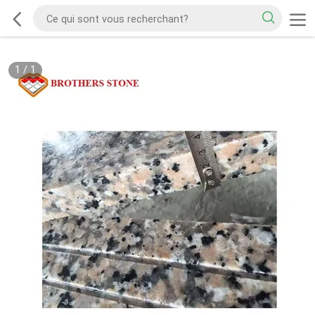
1
/
1