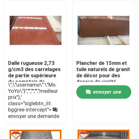
Dalle rugueuse 2,73
Plancher de 15mm et
g/cm3 des carrelages
tuile naturels de granit
de partie supérieure
de décor pour des
du comptoir de
dessus de vanité
\",\"username\":\"Ms.
cuisine de granit de
YoYo\"}","","","","meilleur
envoyer une
couleur rouge 50x50
prix");'
À la maison
class="siglebtn_lit
demande
bggree intercept">
envoyer une demande
Produits
À propos de nous