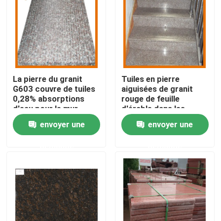
Visite de l'usine
Contrôle de la qualité
La pierre du granit
Tuiles en pierre
G603 couvre de tuiles
aiguisées de granit
Nous contacter
0,28% absorptions
rouge de feuille
d'eau pour le mur
d'érable dans les
d'escaliers
partie supérieure du
Nouvelles
envoyer une
envoyer une
comptoir
demande
demande
Les affaires
Demandez un devis
Dalles en pierre de granit