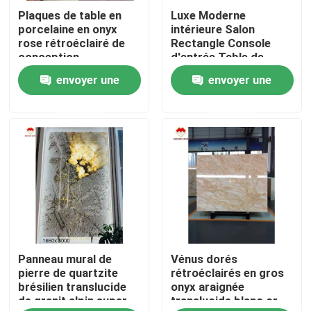
Plaques de table en
Luxe Moderne
porcelaine en onyx
intérieure Salon
Produits
rose rétroéclairé de
Rectangle Console
conception
d'entrée Table de
géométrique rose clair
marbre polonais Italie
envoyer une
envoyer une
Dalles en pierre de granit
prix en gros escaliers
Arabescato Marbre
translucides en onyx
Plinth Stand Marbre
demande
demande
rose
Tuiles en pierre de granit
Pierre polie de granit
Pierre flambée de granit
Panneau mural de
Vénus dorés
Dalle en pierre de marbre
pierre de quartzite
rétroéclairés en gros
brésilien translucide
onyx araignée
de granit alpin super
translucide blanc or
tuile en pierre de marbre