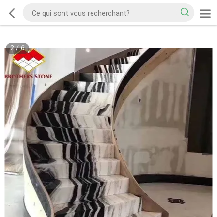
2
/
6