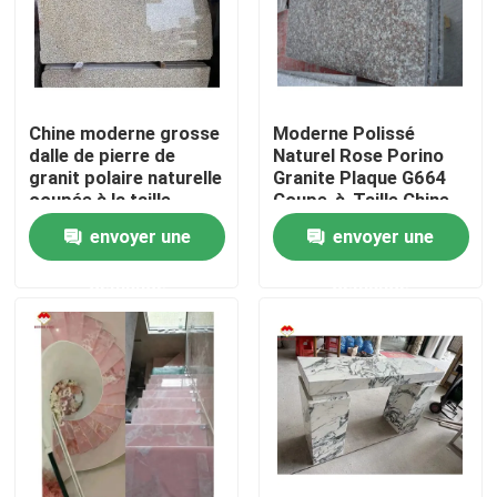
Chine moderne grosse
Moderne Polissé
dalle de pierre de
Naturel Rose Porino
granit polaire naturelle
Granite Plaque G664
coupée à la taille
Coupe-à-Taille Chine
chinoise rose porno
Rose Porno Rosa Prix
envoyer une
envoyer une
rose dalle de granit
demande
demande
Accueil
A propos de nous
Contacts