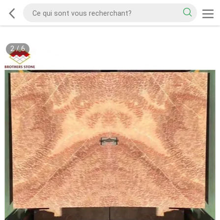
2
/
6