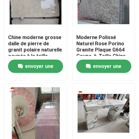
Chine moderne grosse
Moderne Polissé
dalle de pierre de
Naturel Rose Porino
granit polaire naturelle
Granite Plaque G664
coupée à la taille
Coupe-à-Taille Chine
chinoise rose porno
Rose Porno Rosa Prix
envoyer une
envoyer une
rose dalle de granit
demande
demande
À la maison
Produits
À propos de nous