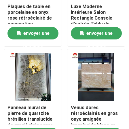
Plaques de table en
Luxe Moderne
porcelaine en onyx
intérieure Salon
Visite de l'usine
rose rétroéclairé de
Rectangle Console
conception
d'entrée Table de
géométrique rose clair
marbre polonais Italie
envoyer une
envoyer une
Contrôle de la qualité
prix en gros escaliers
Arabescato Marbre
translucides en onyx
Plinth Stand Marbre
demande
demande
rose
Nous contacter
Nouvelles
Les affaires
Panneau mural de
Vénus dorés
Demandez un devis
pierre de quartzite
rétroéclairés en gros
brésilien translucide
onyx araignée
de granit alpin super
translucide blanc or
Dalles en pierre de granit