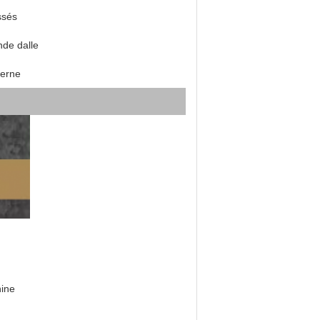
ssés
de dalle
erne
ine