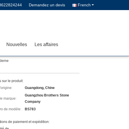
3622824244
Demandez un devis
French
Nouvelles
Les affaires
oderne
s sur le produit:
'origine:
Guangdong, Chine
Guangzhou Brothers Stone
e marque:
Company
o de modèle:
BS783
ions de paiement et expédition:
ité de