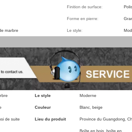
Finition de surface:
Poli
Forme en pierre:
Gran
 de marbre
Le style:
Mod
rbre
Le style
Moderne
e
Couleur
Blanc, beige
nsi de suite
Lieu du produit
Province du Guangdong, Ch
Boîte en bois, boîte en