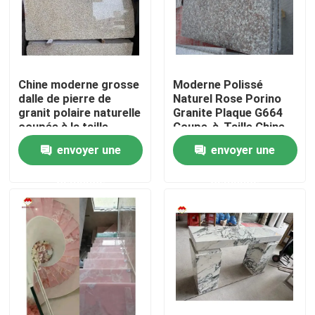
Chine moderne grosse
Moderne Polissé
dalle de pierre de
Naturel Rose Porino
granit polaire naturelle
Granite Plaque G664
coupée à la taille
Coupe-à-Taille Chine
chinoise rose porno
Rose Porno Rosa Prix
envoyer une
envoyer une
rose dalle de granit
demande
demande
Accueil
A propos de nous
Contacts