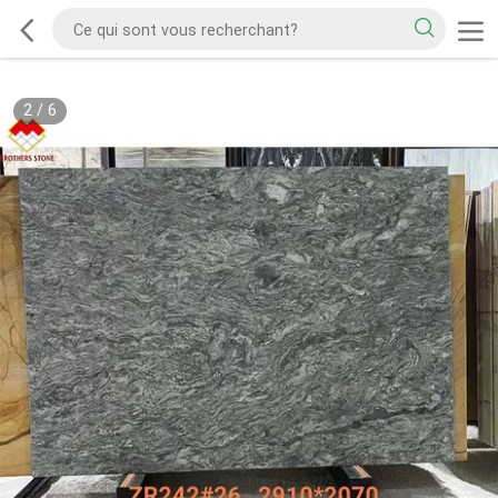
2
/
6