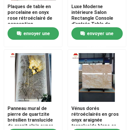
Plaques de table en
Luxe Moderne
porcelaine en onyx
intérieure Salon
Produits
rose rétroéclairé de
Rectangle Console
conception
d'entrée Table de
géométrique rose clair
marbre polonais Italie
envoyer une
envoyer une
Dalles en pierre de granit
prix en gros escaliers
Arabescato Marbre
translucides en onyx
Plinth Stand Marbre
demande
demande
rose
Tuiles en pierre de granit
Pierre polie de granit
Pierre flambée de granit
Panneau mural de
Vénus dorés
Dalle en pierre de marbre
pierre de quartzite
rétroéclairés en gros
brésilien translucide
onyx araignée
de granit alpin super
translucide blanc or
tuile en pierre de marbre