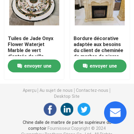
pierre de marbre blanche
Dalle de marbre beige
Tuiles de Jade Onyx
Bordure décorative
Flower Waterjet
adaptée aux besoins
Marble de vert
du client de cheminée
marbre en bois de veine
d'entrée de villa
de marbre de pierre
d'onyx
envoyer une
envoyer une
Dalle d'onyx de jade
demande
demande
Aperçu
Au sujet de nous
Contactez-nous
Pierre de quartz artificiel
Desktop Site
Pierre artificielle de culture
Chine dalle de marbre de partie supérieure du
comptoir
Fournisseur.Copyright © 2024
partie supérieure du comptoir en pierre naturelles