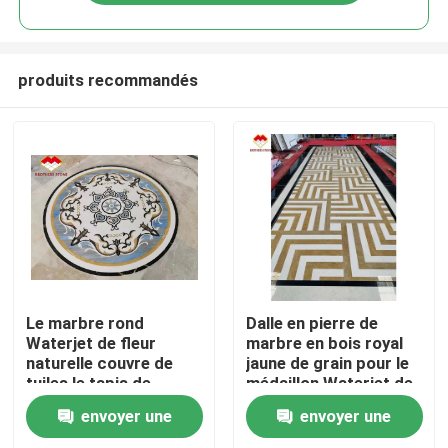
produits recommandés
Accueil
Le marbre rond
Dalle en pierre de
Waterjet de fleur
marbre en bois royal
naturelle couvre de
jaune de grain pour le
A propos de nous
tuiles le tapis de
médaillon Waterjet de
médaillon
lobby
envoyer une
envoyer une
Contacts