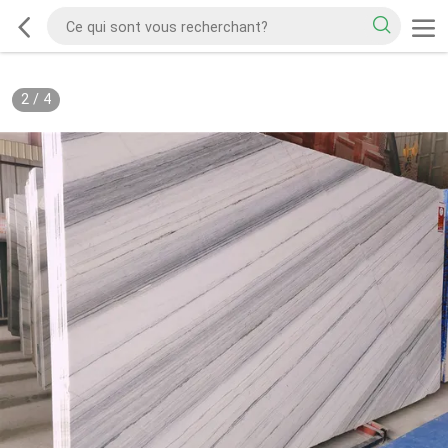
2
/
4