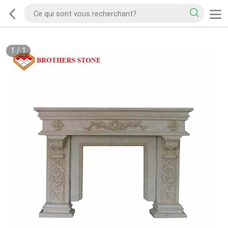
1
/
1