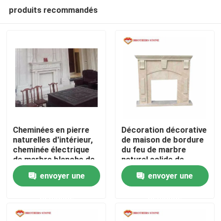
produits recommandés
Cheminées en pierre
Décoration décorative
naturelles d'intérieur,
de maison de bordure
cheminée électrique
du feu de marbre
Accueil
de marbre blanche de
naturel solide de
Suny
cheminées en pierre
envoyer une
envoyer une
A propos de nous
demande
demande
Contacts