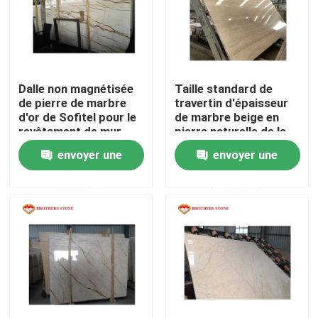
Produits
Dalles en pierre de granit
Dalle non magnétisée
Taille standard de
de pierre de marbre
travertin d'épaisseur
d'or de Sofitel pour le
de marbre beige en
Tuiles en pierre de granit
revêtement de mur
pierre naturelle de la
intérieur
dalle 15-30mm
envoyer une
envoyer une
Pierre polie de granit
demande
demande
Pierre flambée de granit
Dalle en pierre de marbre
tuile en pierre de marbre