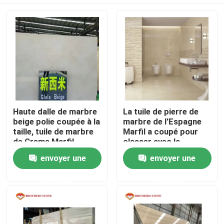
Haute dalle de marbre
La tuile de pierre de
beige polie coupée à la
marbre de l'Espagne
taille, tuile de marbre
Marfil a coupé pour
de Crema Marfil
classer avec la
résistance 11.5Mpa
Accueil
envoyer une
envoyer une
de recourbement
demande
demande
A propos de nous
Contacts