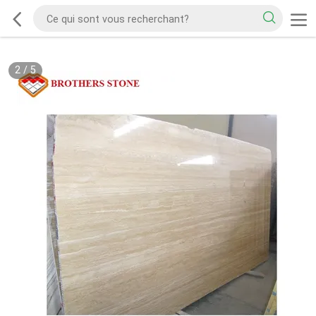
2
/
5