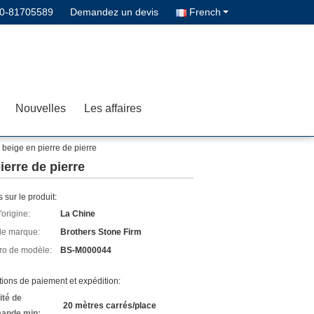
0-81705589
Demandez un devis
French
Nouvelles
Les affaires
 beige en pierre de pierre
ierre de pierre
s sur le produit:
'origine:
La Chine
e marque:
Brothers Stone Firm
o de modèle:
BS-M000044
ions de paiement et expédition:
ité de
20 mètres carrés/place
ande min: