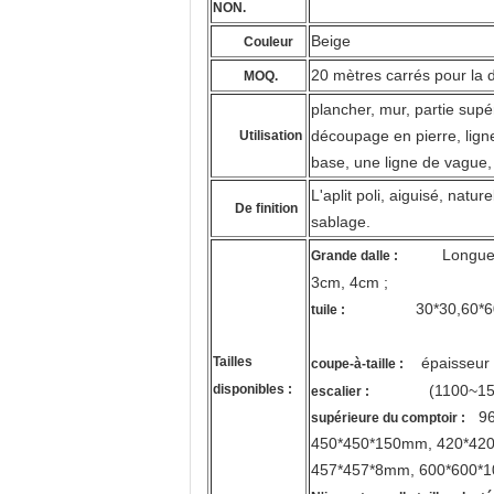
NON.
Beige
Couleur
20 mètres carrés pour la da
MOQ.
plancher, mur, partie supé
découpage en pierre, ligne
Utilisation
base, une ligne de vague, 
L'aplit poli, aiguisé, nat
De finition
sablage.
Longueur 22
Grande dalle :
3cm, 4cm ;
30*30,60*60,60*3
tuile :
Tailles
épaisseur 
coupe-à-taille :
disponibles :
(1100~1500) * 
escalier :
96" 
supérieure du comptoir :
450*450*150mm, 420*420
457*457*8mm, 600*600*10