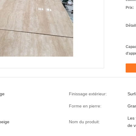
Prix:
Détai
Capac
d'app
ige
Finissage extérieur:
Surf
Forme en pierre:
Gran
Les 
beige
Nom du produit:
de v