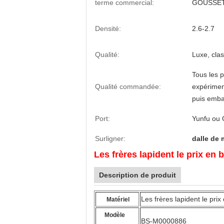
terme commercial:
GOUSSET
Densité:
2.6-2.7
Qualité:
Luxe, cla
Tous les p
Qualité commandée:
expérimen
puis emba
Port:
Yunfu ou
Surligner:
dalle de 
Les frères lapident le prix 
Description de produit
Les frères lapident le pri
Matériel
Modèle
BS-M0000886