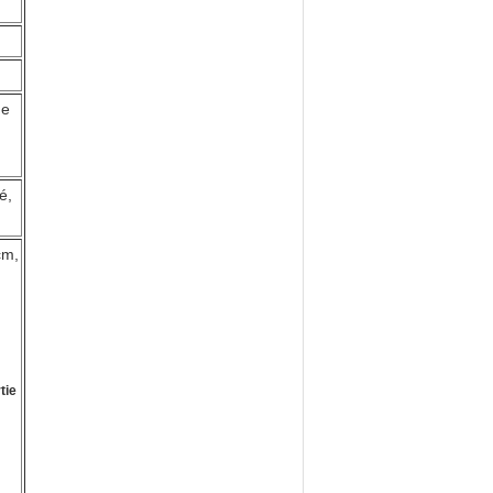
de
é,
cm,
tie