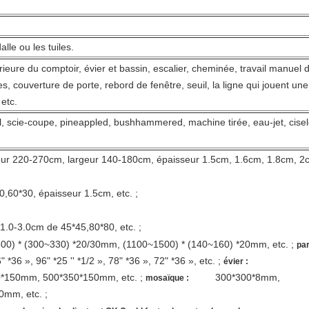
lle ou les tuiles.
rieure du comptoir, évier et bassin, escalier, cheminée, travail manuel 
s, couverture de porte, rebord de fenêtre, seuil, la ligne qui jouent une
etc.
urel, scie-coupe, pineappled, bushhammered, machine tirée, eau-jet, cisel
0-270cm, largeur 140-180cm, épaisseur 1.5cm, 1.6cm, 1.8cm, 2
0, épaisseur 1.5cm, etc. ;
1.0-3.0cm de 45*45,80*80, etc. ;
(300~330) *20/30mm, (1100~1500) * (140~160) *20mm, etc. ;
par
*36 », 96" *25 '' *1/2 », 78" *36 », 72" *36 », etc. ;
évier :
*150mm, 500*350*150mm, etc. ;
300*300*8mm,
mosaïque :
mm, etc. ;