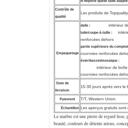
N'importe quelle taille adapt
Contrôle de
Les produits de Topquality
qualité
intérieur 
dalle :
intér
tuile/coupe-à-taille :
renforcées dehors
partie supérieure du comptoir
Empaquetage
courroies renforcées deho
évier/bassin/mosaïque :
intérieur de boît
courroies renforcées deho
Date de
15-30 jours après vers le
livraison
T/T, Western Union.
Paiement
Les aperçus gratuits sont 
Échantillon
Le marbre est une pierre de regard lisse,
beauté, couleurs de détente arious, conce