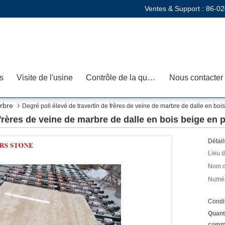
Ventes & Support :
86-02
s
Visite de l'usine
Contrôle de la qualité
Nous contacter
rbre
Degré poli élevé de travertin de frères de veine de marbre de dalle en bois
 frères de veine de marbre de dalle en bois beige en p
Détail
Lieu d
Nom d
Numér
Condit
Quant
comm