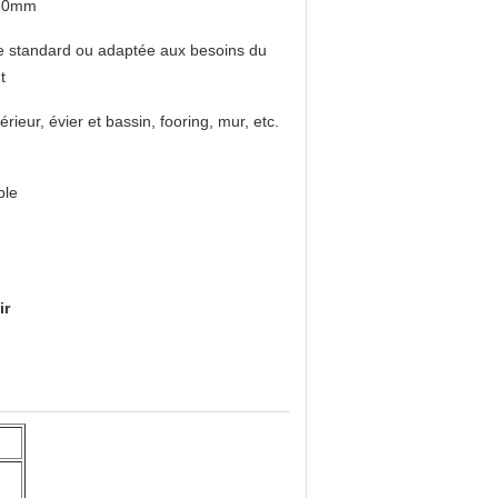
30mm
le standard ou adaptée aux besoins du
t
térieur, évier et bassin, fooring, mur, etc.
ble
ir