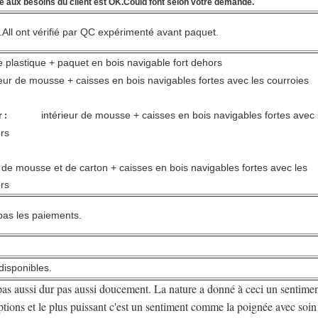
ée aux besoins du client est OK.Could font selon votre demande.
.All ont vérifié par QC expérimenté avant paquet.
de plastique + paquet en bois navigable fort dehors
ieur de mousse +
caisses en bois navigables fortes avec les courroies
intérieur de mousse +
caisses en bois navigables fortes avec 
 :
rs
e de mousse et de carton +
caisses en bois navigables fortes avec les
Laisser un message
rs
Nous vous rappellerons bientôt!
 bas les paiements.
disponibles.
 pas aussi dur pas aussi doucement. La nature a donné à ceci un sentimen
ptions et le plus puissant c'est un sentiment comme la poignée avec soi