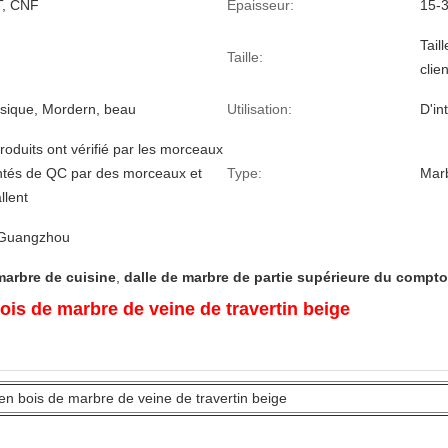
, CNF
Epaisseur:
15-
Tail
Taille:
clien
ssique, Mordern, beau
Utilisation:
D'in
roduits ont vérifié par les morceaux
tés de QC par des morceaux et
Type:
Mar
llent
 Guangzhou
marbre de cuisine
,
dalle de marbre de partie supérieure du compto
en bois de marbre de veine de travertin beige
x en bois de marbre de veine de travertin beige