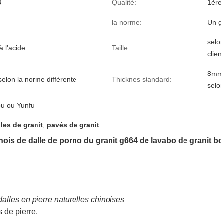
3
Qualité:
1ère
la norme:
Un g
sel
à l'acide
Taille:
clien
8mm
selon la norme différente
Thicknes standard:
selo
u ou Yunfu
lles de granit
,
pavés de granit
ois de dalle de porno du granit g664 de lavabo de granit 
dalles en pierre naturelles chinoises
 de pierre.