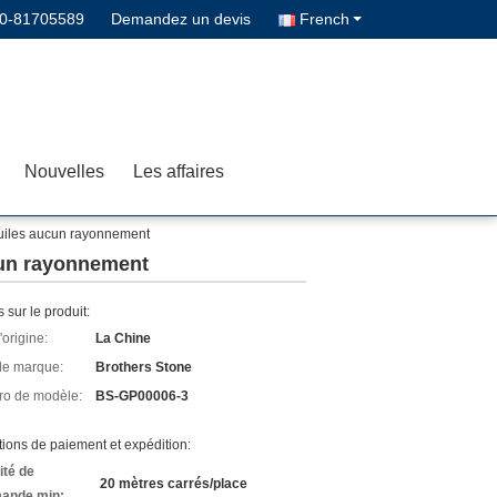
0-81705589
Demandez un devis
French
Nouvelles
Les affaires
 tuiles aucun rayonnement
ucun rayonnement
s sur le produit:
'origine:
La Chine
e marque:
Brothers Stone
o de modèle:
BS-GP00006-3
ions de paiement et expédition:
ité de
20 mètres carrés/place
ande min: