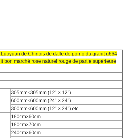
 Luoyuan de Chinois de dalle de porno du granit g664
it bon marché rose naturel rouge de partie supérieure
305mm×305mm (12"
×
12")
600mm×600mm (24"
×
24")
300mm×600mm (12"
×
24") etc.
180cm×60cm
180cm×70cm
240cm×60cm