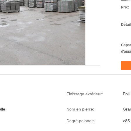
Prix:
Détai
Capac
d'app
Finissage extérieur:
Poli
lle
Nom en pierre:
Gran
Degré polonais:
>85