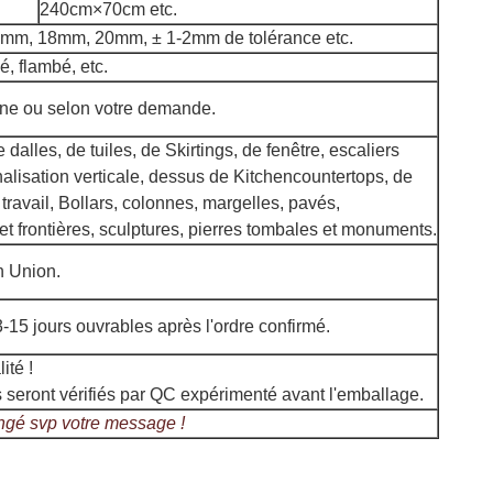
240cm×70cm etc.
5mm, 18mm, 20mm,
±
1-2mm
de
tolérance etc.
é, flambé, etc.
e ou selon votre demande.
dalles, de tuiles, de Skirtings, de fenêtre, escaliers
nalisation verticale, dessus de Kitchencountertops, de
travail, Bollars, colonnes, margelles, pavés,
t frontières, sculptures, pierres tombales et monuments.
rn Union.
-15 jours ouvrables après l'ordre confirmé.
ité !
s seront vérifiés par QC expérimenté avant l'emballage.
ongé svp votre message !