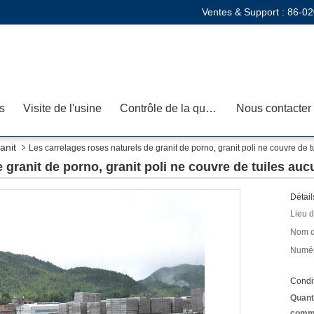
Ventes & Support :
86-02
s
Visite de l'usine
Contrôle de la qualité
Nous contacter
anit
Les carrelages roses naturels de granit de porno, granit poli ne couvre de
e granit de porno, granit poli ne couvre de tuiles a
Détail
Lieu d
Nom d
Numér
Condit
Quant
comm