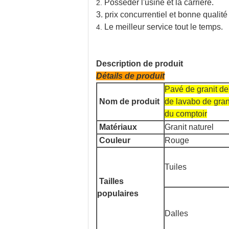
Posséder l'usine et la carrière.
2.
3.
prix concurrentiel et bonne qualité
Le meilleur service tout le temps.
4.
Description de produit
Détails de produit
Pavé de granit de
Nom de produit
de lavabo de gran
du comptoir
Matériaux
Granit naturel
Couleur
Rouge
Tuiles
Tailles
populaires
Dalles