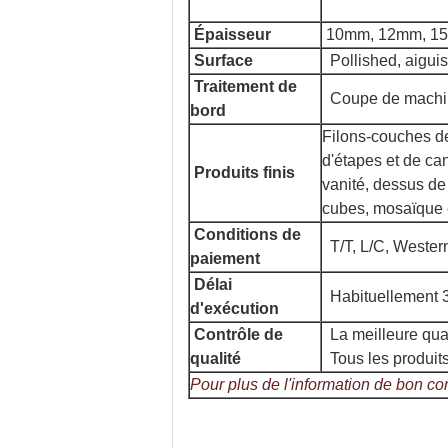
Épaisseur
10mm, 12mm, 1
Surface
Pollished, aiguis
Traitement de
Coupe de machin
bord
Filons-couches de 
d'étapes et de ca
Produits finis
vanité, dessus de 
cubes, mosaïque e
Conditions de
T/T, L/C, Weste
paiement
Délai
Habituellement 3
d'exécution
Contrôle de
La meilleure qual
qualité
Tous les produit
Pour plus de l'information de bon c